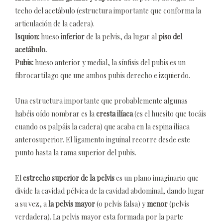
techo del acetábulo (estructura importante que conforma la
articulación de la cadera).
Isquion:
hueso
inferior
de la pelvis, da lugar al
piso del
acetábulo.
Pubis:
hueso anterior y medial, la sínfisis del pubis es un
fibrocartílago que une ambos pubis derecho e izquierdo.
Una estructura importante que probablemente algunas
habéis oído nombrar es la
cresta ilíaca
(es el huesito que tocáis
cuando os palpáis la cadera) que acaba en la espina ilíaca
anterosuperior. El ligamento inguinal recorre desde este
punto hasta la rama superior del pubis.
El
estrecho superior de la pelvis
es un plano imaginario que
divide la cavidad pélvica de la cavidad abdominal, dando lugar
a su vez, a
la pelvis mayor
(o pelvis falsa) y
menor
(pelvis
verdadera). La pelvis mayor esta formada por la parte