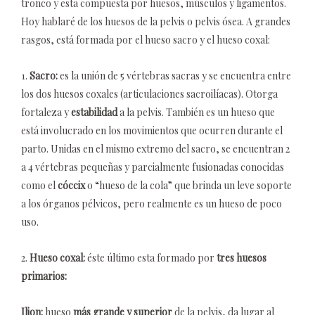
tronco y esta compuesta por huesos, músculos y ligamentos.
Hoy hablaré de los huesos de la pelvis o pelvis ósea. A grandes
rasgos, está formada por el hueso sacro y el hueso coxal:
1.
Sacro:
es la unión de 5 vértebras sacras y se encuentra entre
los dos huesos coxales (articulaciones sacroilíacas). Otorga
fortaleza y
estabilidad
a la pelvis. También es un hueso que
está involucrado en los movimientos que ocurren durante el
parto. Unidas en el mismo extremo del sacro, se encuentran 2
a 4 vértebras pequeñas y parcialmente fusionadas conocidas
como el
cóccix
o “hueso de la cola” que brinda un leve soporte
a los órganos pélvicos, pero realmente es un hueso de poco
uso.
2.
Hueso coxal:
éste último esta formado por
tres huesos
primarios:
Ilion:
hueso
más grande y superior
de la pelvis, da lugar al